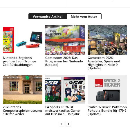
Verwandte Artikel
Mehr vom Autor
Nintendo-Ergebnis
Gamescom 2026: Das
Gamescom 2026:
profitiert von Trumps
Programm bei Nintendo
Aussteller, Spiele und
Zoll-Rückzahlungen
(Update)
Highlights in Halle 9
(Update)
Zukunft des
EA Sports FC 26 ist
Switch 2-Ticker: Pokémon
Computerspielemuseums
meistverkauftes Game
Pokopia-Bundle für 479 €
: Heiter weiter
auf Disc im 1. Halbjahr
(Update)