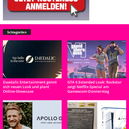
Schlagzeilen
Daedalic Entertainment gönnt
GTA 6 Extended Look: Rockstar
sich neuen Look und plant
zeigt Netflix-Special am
Online-Showcase
Gamescom-Donnerstag