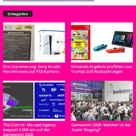
Schlagzeilen
Disc-Dämmerung: Sony druckt
Nintendo-Ergebnis profitiert von
Warnhinweis auf PS5-Kartons
Trumps Zoll-Rückzahlungen
The District: Marqed Agency
Gamescom 2026: Welcher ist der
bespielt 3.000 qm auf der
‚beste‘ Eingang?
Gamescom 2026