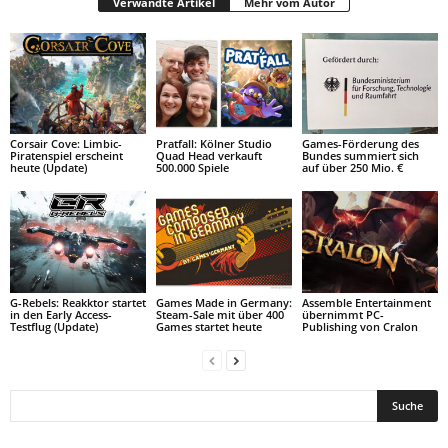
Verwandte Artikel
Mehr vom Autor
Corsair Cove: Limbic-
Pratfall: Kölner Studio
Games-Förderung des
Piratenspiel erscheint
Quad Head verkauft
Bundes summiert sich
heute (Update)
500.000 Spiele
auf über 250 Mio. €
G-Rebels: Reakktor startet
Games Made in Germany:
Assemble Entertainment
in den Early Access-
Steam-Sale mit über 400
übernimmt PC-
Testflug (Update)
Games startet heute
Publishing von Cralon