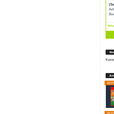
We
Keine
Am
BEST
BEST