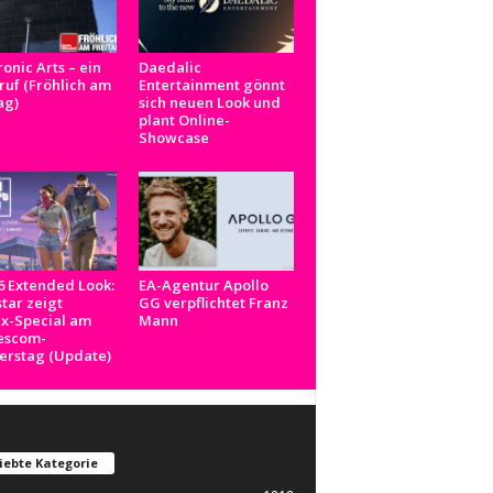
ronic Arts – ein
Daedalic
uf (Fröhlich am
Entertainment gönnt
ag)
sich neuen Look und
plant Online-
Showcase
 Extended Look:
EA-Agentur Apollo
tar zeigt
GG verpflichtet Franz
ix-Special am
Mann
scom-
erstag (Update)
iebte Kategorie