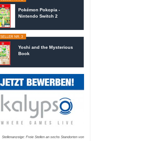
Pokémon Pokopia -
Nintendo Switch 2
SELLER NR. 3
Yoshi and the Mysterious
Book
Stellenanzeige: Freie Stellen an sechs Standorten von