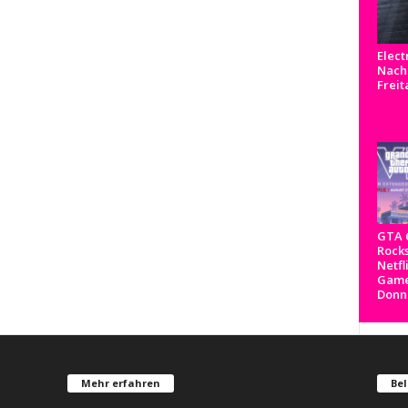
Elect
Nachr
Freit
GTA 6
Rocks
Netfl
Game
Donn
Mehr erfahren
Bel