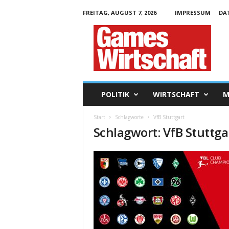
FREITAG, AUGUST 7, 2026
IMPRESSUM
DA
G
a
m
e
s
W
i
POLITIK
WIRTSCHAFT
M
r
t
Start
Schlagworte
VfB Stuttgart
s
Schlagwort: VfB Stuttga
c
h
a
f
t
.
d
e