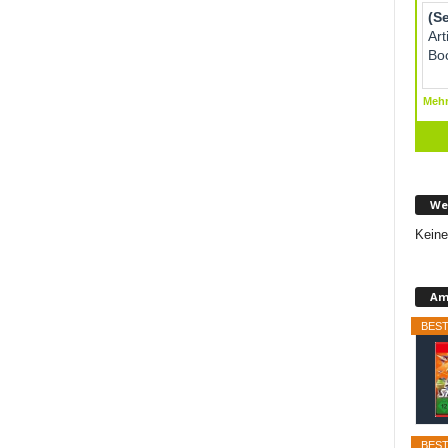
We
Keine
Am
BEST
BEST