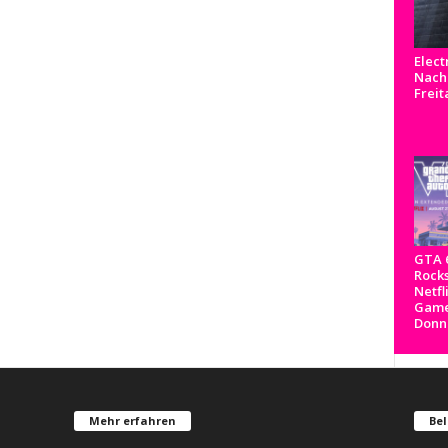
Elect
Nachr
Freit
GTA 6
Rocks
Netfl
Game
Donn
Mehr erfahren
Bel