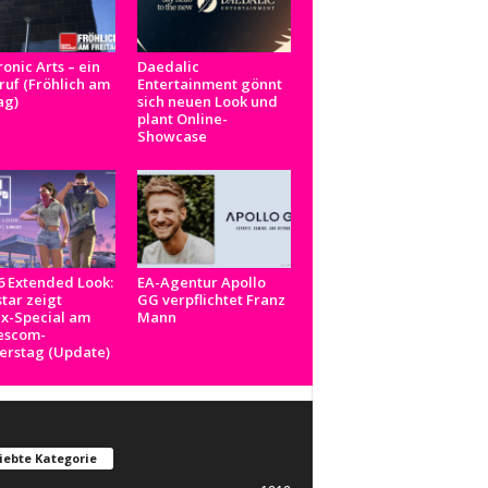
ronic Arts – ein
Daedalic
uf (Fröhlich am
Entertainment gönnt
ag)
sich neuen Look und
plant Online-
Showcase
 Extended Look:
EA-Agentur Apollo
tar zeigt
GG verpflichtet Franz
ix-Special am
Mann
scom-
erstag (Update)
iebte Kategorie