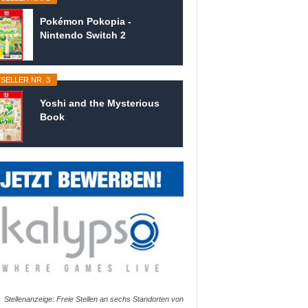
Pokémon Pokopia -
Nintendo Switch 2
SELLER NR. 3
Yoshi and the Mysterious
Book
Stellenanzeige: Freie Stellen an sechs Standorten von