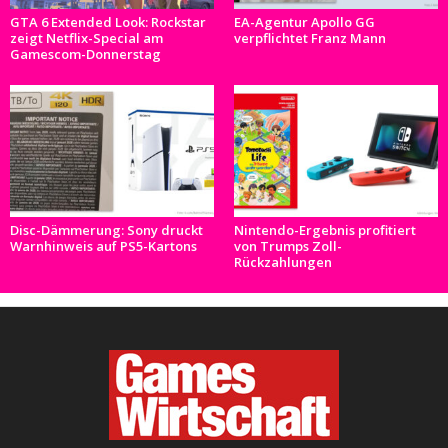
GTA 6 Extended Look: Rockstar
EA-Agentur Apollo GG
zeigt Netflix-Special am
verpflichtet Franz Mann
Gamescom-Donnerstag
Disc-Dämmerung: Sony druckt
Nintendo-Ergebnis profitiert
Warnhinweis auf PS5-Kartons
von Trumps Zoll-
Rückzahlungen