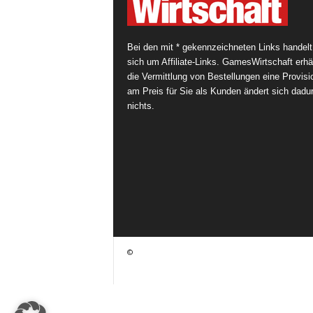
Bei den mit * gekennzeichneten Links handelt
sich um Affiliate-Links. GamesWirtschaft erhäl
die Vermittlung von Bestellungen eine Provisi
am Preis für Sie als Kunden ändert sich dadu
nichts.
©