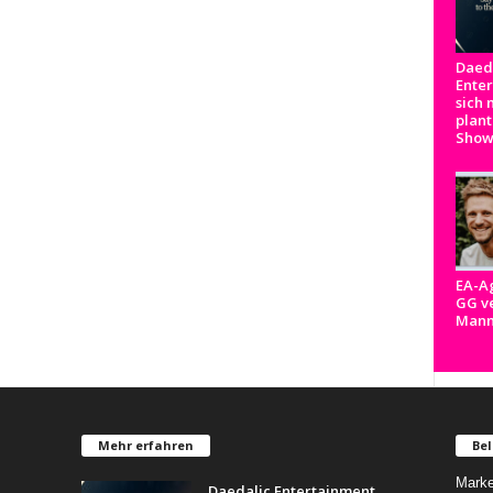
Daed
Ente
sich 
plant
Show
EA-A
GG ve
Man
Mehr erfahren
Bel
Marke
Daedalic Entertainment