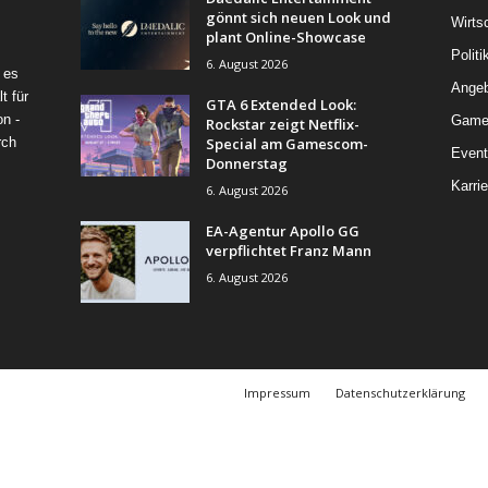
gönnt sich neuen Look und
Wirts
plant Online-Showcase
Politi
6. August 2026
 es
Angeb
t für
GTA 6 Extended Look:
on -
Game
Rockstar zeigt Netflix-
Special am Gamescom-
rch
Event
Donnerstag
Karrie
6. August 2026
EA-Agentur Apollo GG
verpflichtet Franz Mann
6. August 2026
Impressum
Datenschutzerklärung