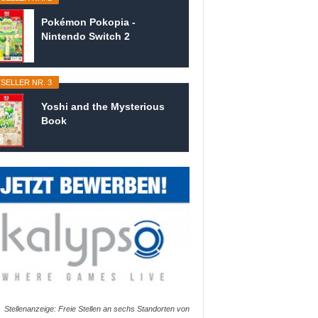
Pokémon Pokopia -
Nintendo Switch 2
SELLER NR. 3
Yoshi and the Mysterious
Book
Stellenanzeige: Freie Stellen an sechs Standorten von