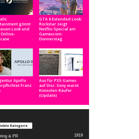
alic
GTA 6 Extended Look:
rtainment gönnt
Rockstar zeigt
neuen Look und
Netflix-Special am
 Online-
Gamescom-
case
Donnerstag
gentur Apollo
Aus für PS5-Games
rpflichtet Franz
auf Disc: Sony warnt
n
Konsolen-Käufer
(Update)
iebte Kategorie
1919
ting & PR