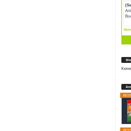
We
Keine
Am
BEST
BEST