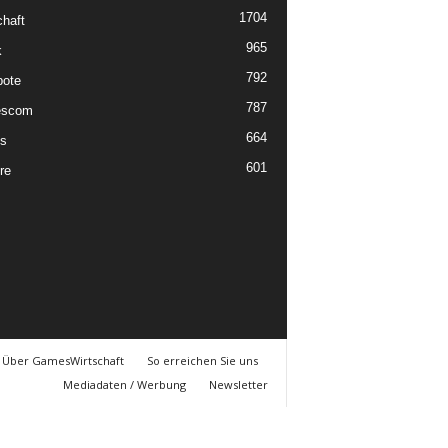
1704
chaft
965
k
792
ote
787
scom
664
s
601
re
Über GamesWirtschaft
So erreichen Sie uns
Mediadaten / Werbung
Newsletter