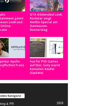
alic
GTA 6 Extended Look:
rtainment gönnt
Rockstar zeigt
neuen Look und
Netflix-Special am
 Online-
Gamescom-
case
Donnerstag
gentur Apollo
Aus für PS5-Games
rpflichtet Franz
auf Disc: Sony warnt
n
Konsolen-Käufer
(Update)
iebte Kategorie
1919
ting & PR