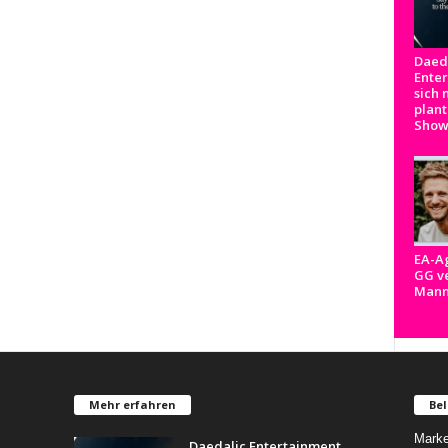
Daed
Ente
sich 
plant
Show
EA-A
GG ve
Man
Mehr erfahren
Bel
Marke
Daedalic Entertainment