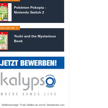
Pokémon Pokopia -
Nintendo Switch 2
SELLER NR. 3
Yoshi and the Mysterious
Book
Stellenanzeige: Freie Stellen an sechs Standorten von