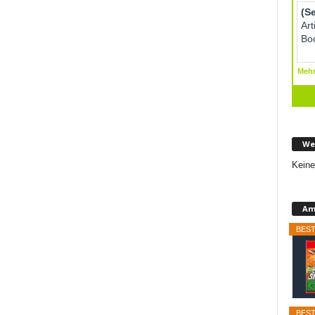
We
Keine
Am
BEST
BEST