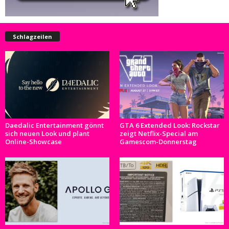
Schlagzeilen
Daedalic Entertainment gönnt
GTA 6 Extended Look: Rockstar
sich neuen Look und plant
zeigt Netflix-Special am
Online-Showcase
Gamescom-Donnerstag