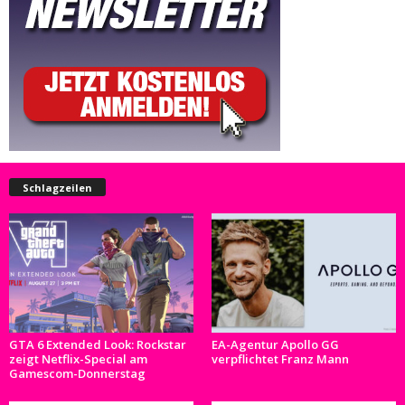
Schlagzeilen
GTA 6 Extended Look: Rockstar
EA-Agentur Apollo GG
zeigt Netflix-Special am
verpflichtet Franz Mann
Gamescom-Donnerstag