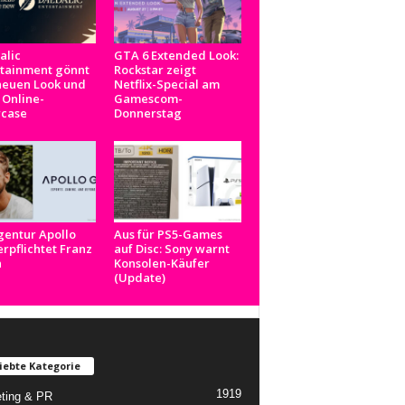
alic
GTA 6 Extended Look:
rtainment gönnt
Rockstar zeigt
neuen Look und
Netflix-Special am
 Online-
Gamescom-
case
Donnerstag
gentur Apollo
Aus für PS5-Games
rpflichtet Franz
auf Disc: Sony warnt
n
Konsolen-Käufer
(Update)
iebte Kategorie
1919
ting & PR