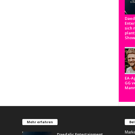
Daed
Ente
sich 
plant
Show
EA-A
GG ve
Man
Mehr erfahren
Bel
Marke
Daedalic Entertainment