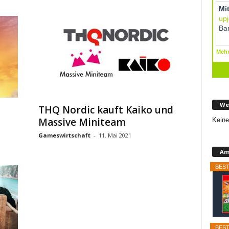
We
THQ Nordic kauft Kaiko und
Massive Miniteam
Keine
Gameswirtschaft
-
11. Mai 2021
Am
BEST
BEST