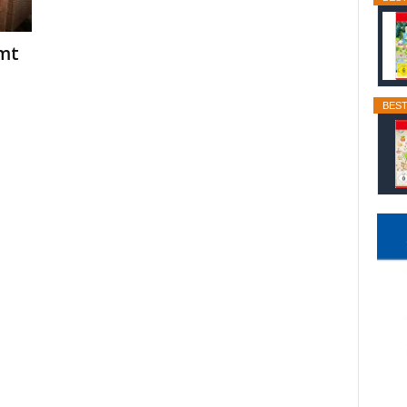
mt
BEST