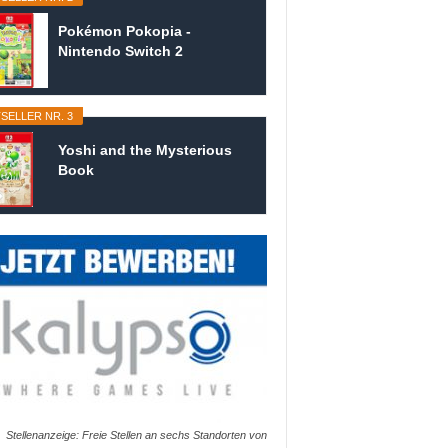
Pokémon Pokopia -
Nintendo Switch 2
SELLER NR. 3
Yoshi and the Mysterious
Book
Stellenanzeige: Freie Stellen an sechs Standorten von