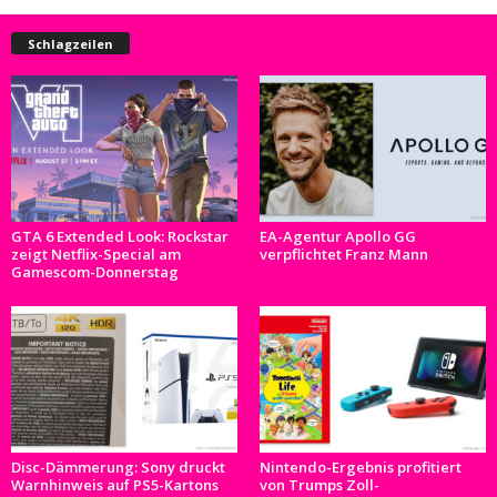
Schlagzeilen
GTA 6 Extended Look: Rockstar
EA-Agentur Apollo GG
zeigt Netflix-Special am
verpflichtet Franz Mann
Gamescom-Donnerstag
Disc-Dämmerung: Sony druckt
Nintendo-Ergebnis profitiert
Warnhinweis auf PS5-Kartons
von Trumps Zoll-