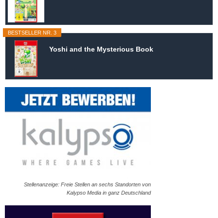
BESTSELLER NR. 3
Yoshi and the Mysterious Book
Stellenanzeige: Freie Stellen an sechs Standorten von
Kalypso Media in ganz Deutschland