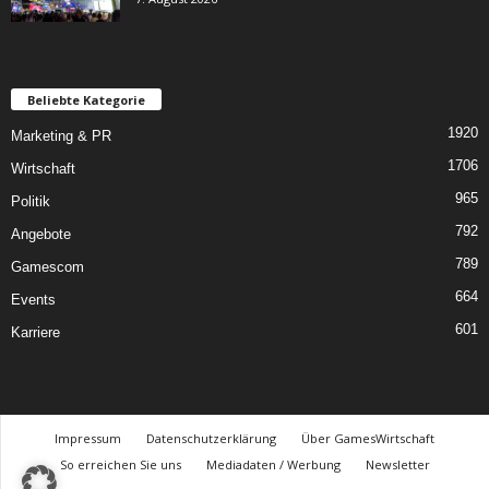
Beliebte Kategorie
1920
Marketing & PR
1706
Wirtschaft
965
Politik
792
Angebote
789
Gamescom
664
Events
601
Karriere
Impressum
Datenschutzerklärung
Über GamesWirtschaft
So erreichen Sie uns
Mediadaten / Werbung
Newsletter