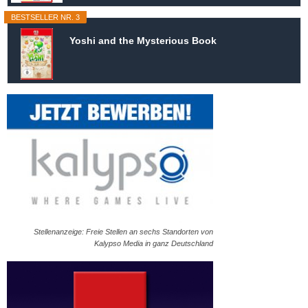
BESTSELLER NR. 3
Yoshi and the Mysterious Book
Stellenanzeige: Freie Stellen an sechs Standorten von
Kalypso Media in ganz Deutschland