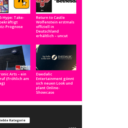
6-Hype: Take-
Return to Castle
ekräftigt
Wolfenstein erstmals
tz-Prognose
offiziell in
Deutschland
erhältlich – uncut
ronic Arts – ein
Daedalic
uf (Fröhlich am
Entertainment gönnt
ag)
sich neuen Look und
plant Online-
Showcase
iebte Kategorie