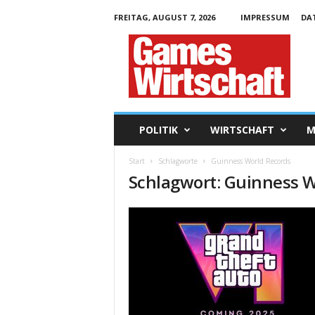
FREITAG, AUGUST 7, 2026
IMPRESSUM
DA
G
a
m
e
s
W
i
POLITIK
WIRTSCHAFT
M
r
t
Start
Schlagworte
Guinness World Records
s
Schlagwort: Guinness W
c
h
a
f
t
.
d
e