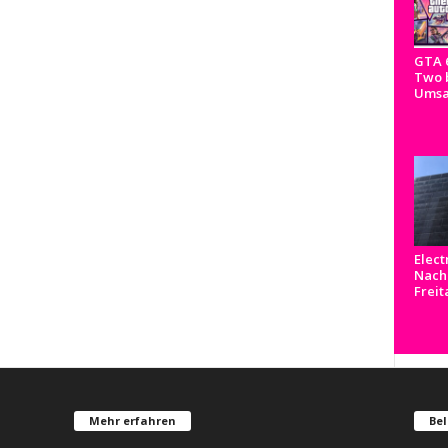
GTA 
Two b
Umsa
Elect
Nachr
Freit
Mehr erfahren
Bel