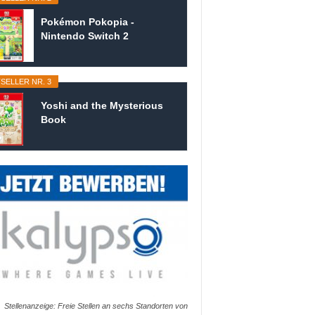
Pokémon Pokopia -
Nintendo Switch 2
SELLER NR. 3
Yoshi and the Mysterious
Book
Stellenanzeige: Freie Stellen an sechs Standorten von