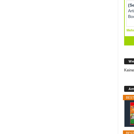
We
Keine
Am
BEST
BEST