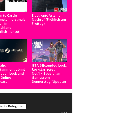
n to Castle
Electronic Arts – ein
nstein erstmals
Nachruf (Fröhlich am
ell in
Freitag)
schland
tlich – uncut
alic
GTA 6 Extended Look:
rtainment gönnt
Rockstar zeigt
neuen Look und
Netflix-Special am
 Online-
Gamescom-
case
Donnerstag (Update)
iebte Kategorie