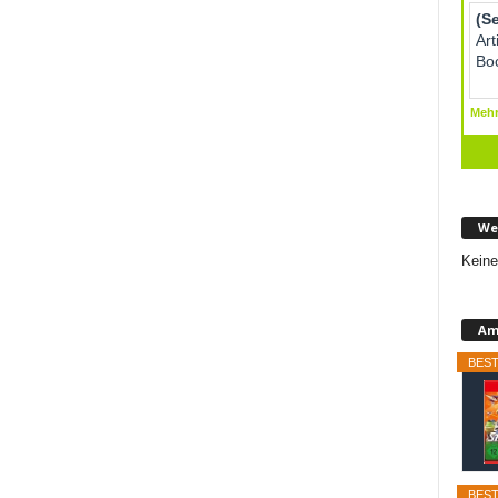
We
Keine
Am
BEST
BEST