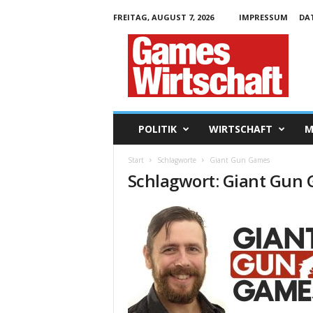
FREITAG, AUGUST 7, 2026
IMPRESSUM
DA
G
a
m
e
s
W
i
POLITIK
WIRTSCHAFT
M
r
t
Start
Schlagworte
Giant Gun Games
s
Schlagwort: Giant Gun
c
h
a
f
t
.
d
e