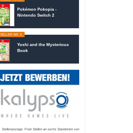
Pokémon Pokopia -
Nintendo Switch 2
SELLER NR. 3
Yoshi and the Mysterious
Book
Stellenanzeige: Freie Stellen an sechs Standorten von