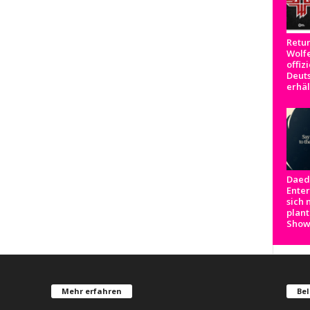
Retur
Wolfe
offizi
Deut
erhäl
Daed
Ente
sich 
plant
Show
Mehr erfahren
Bel