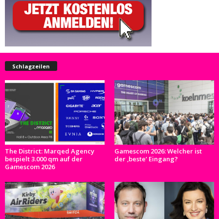
Schlagzeilen
The District: Marqed Agency
Gamescom 2026: Welcher ist
bespielt 3.000 qm auf der
der ‚beste‘ Eingang?
Gamescom 2026