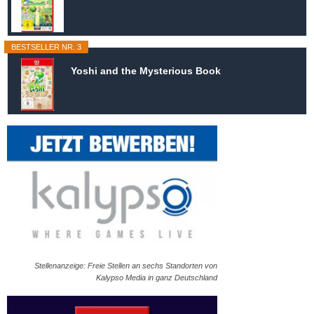
BESTSELLER NR. 3
Yoshi and the Mysterious Book
Stellenanzeige: Freie Stellen an sechs Standorten von
Kalypso Media in ganz Deutschland