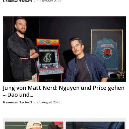
Gameswirtschaft
-
8. Oktober 2025
Jung von Matt Nerd: Nguyen und Price gehen
– Dao und...
Gameswirtschaft
-
26. August 2025