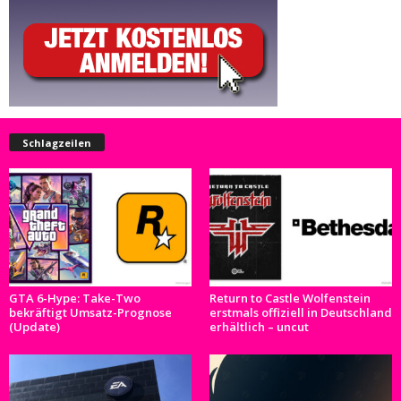
Schlagzeilen
GTA 6-Hype: Take-Two
Return to Castle Wolfenstein
bekräftigt Umsatz-Prognose
erstmals offiziell in Deutschland
(Update)
erhältlich – uncut