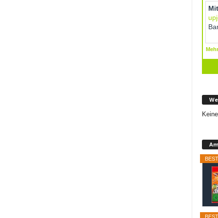
We
Keine
Am
BEST
BEST