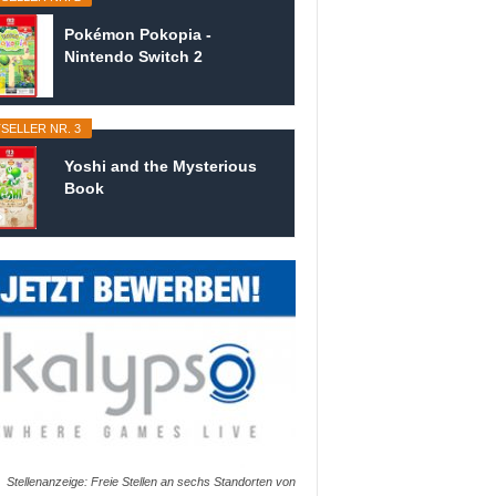
Pokémon Pokopia -
Nintendo Switch 2
SELLER NR. 3
Yoshi and the Mysterious
Book
Stellenanzeige: Freie Stellen an sechs Standorten von