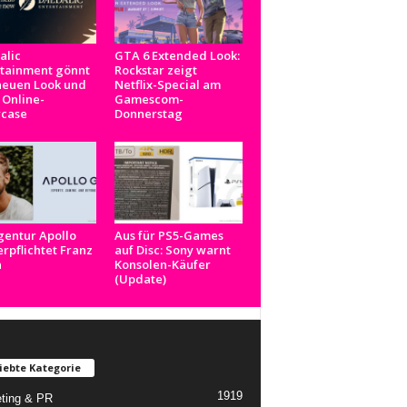
alic
GTA 6 Extended Look:
rtainment gönnt
Rockstar zeigt
neuen Look und
Netflix-Special am
 Online-
Gamescom-
case
Donnerstag
gentur Apollo
Aus für PS5-Games
rpflichtet Franz
auf Disc: Sony warnt
n
Konsolen-Käufer
(Update)
iebte Kategorie
1919
ting & PR