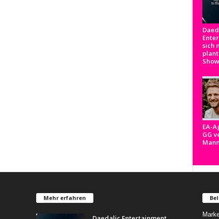
Daed
Ente
sich 
plant
Show
EA-A
GG ve
Man
Mehr erfahren
Bel
Marke
Daedalic Entertainment