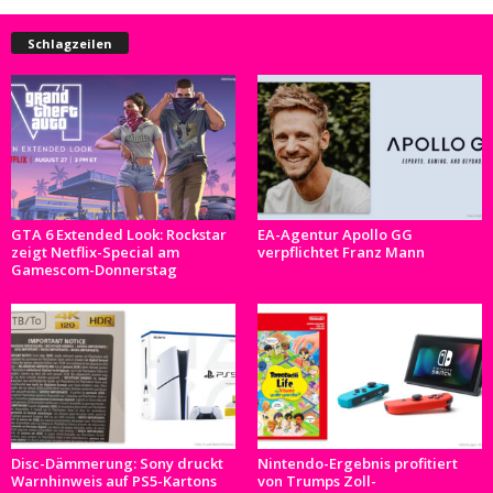
Schlagzeilen
GTA 6 Extended Look: Rockstar
EA-Agentur Apollo GG
zeigt Netflix-Special am
verpflichtet Franz Mann
Gamescom-Donnerstag
Disc-Dämmerung: Sony druckt
Nintendo-Ergebnis profitiert
Warnhinweis auf PS5-Kartons
von Trumps Zoll-