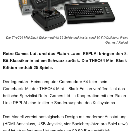
Die TheC64 Mini Black Edition enthält 25 Spiele und kostet rund 90 € (Abbildung: Retro
Games / Plaion)
Retro Games Ltd. und das Plaion-Label REPLAI bringen den 8-
Bit-Klassiker in edlem Schwarz zurück: Die THEC64 Mini Black
Edition enthält 25 Spiele.
Der legendäre Heimcomputer Commodore 64 feiert sein
Comeback: Mit der THEC64 Mini – Black Edition veröffentlicht das
britische Spezialist Retro Games Ltd. in Kooperation mit der Plaion-
Linie REPLAI eine limitierte Sonderausgabe des Kultsystems.
Das Modell vereint nostalgisches Design mit moderner Ausstattung
(HDMI-Anschluss, USB-Joystick, vier Speicherplätze pro Spiel usw.)
und ist ab sofort zum Listenpreis von 99,99 Euro erhältlich.