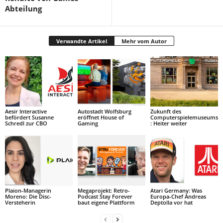
Abteilung
Verwandte Artikel
Mehr vom Autor
Aesir Interactive
Autostadt Wolfsburg
Zukunft des
befördert Susanne
eröffnet House of
Computerspielemuseums
Schredl zur CBO
Gaming
: Heiter weiter
Plaion-Managerin
Megaprojekt: Retro-
Atari Germany: Was
Moreno: Die Disc-
Podcast Stay Forever
Europa-Chef Andreas
Versteherin
baut eigene Plattform
Deptolla vor hat