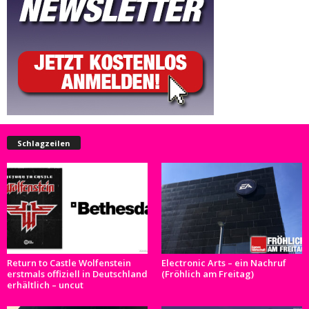
Schlagzeilen
Return to Castle Wolfenstein
Electronic Arts – ein Nachruf
erstmals offiziell in Deutschland
(Fröhlich am Freitag)
erhältlich – uncut