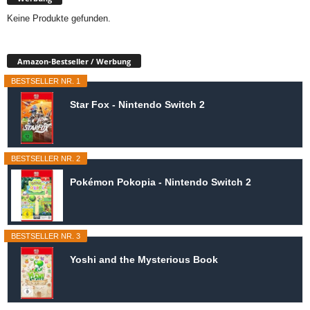
Keine Produkte gefunden.
Amazon-Bestseller / Werbung
BESTSELLER NR. 1
Star Fox - Nintendo Switch 2
BESTSELLER NR. 2
Pokémon Pokopia - Nintendo Switch 2
BESTSELLER NR. 3
Yoshi and the Mysterious Book