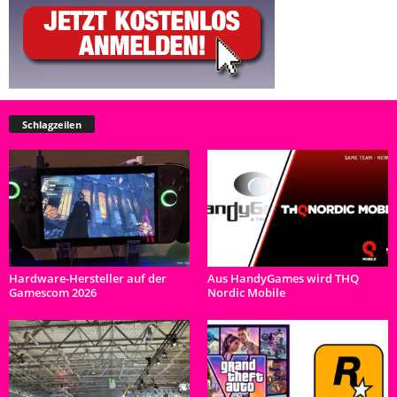
Schlagzeilen
Hardware-Hersteller auf der
Aus HandyGames wird THQ
Gamescom 2026
Nordic Mobile