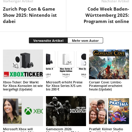
Vorheriger Artikel
Nächster Artikel
Zurich Pop Con & Game
Code Week Baden-
Show 2025: Nintendo ist
Württemberg 2025:
dabei
Programm ist online
Verwandte Artikel
Mehr vom Autor
Xbox-Ticker: Der Markt
Microsoft erhöht Preise
Corsair Cove: Limbic-
für Xbox-Konsolen ist wie
für Xbox Series X/S um
Piratenspiel erscheint
leergefegt (Update)
bis 200 €
heute (Update)
Microsoft Xbox will
Gamescom 2026:
Pratfall: Kölner Studio