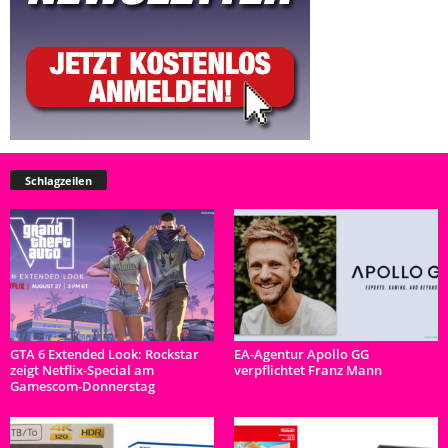
Schlagzeilen
GTA 6 Extended Look: Rockstar
EA-Agentur Apollo GG
zeigt Netflix-Special am
verpflichtet Franz Mann
Gamescom-Donnerstag