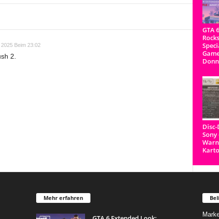
GTA 6
Rocks
Speci
 2025 Beim 23:02
Game
ush 2.
Donn
Disc
Sony 
Warnh
Kart
Mehr erfahren
Bel
Marke
GTA 6 Extended Look: