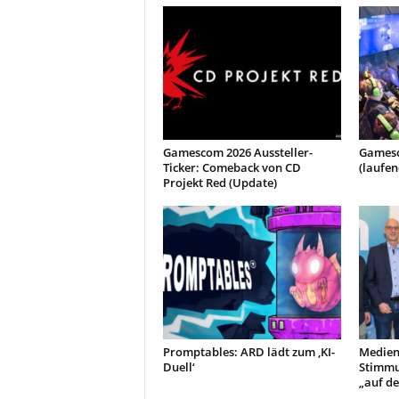
Gamescom 2026 Aussteller-
Gamesco
Ticker: Comeback von CD
(laufen
Projekt Red (Update)
Promptables: ARD lädt zum ‚KI-
Medien
Duell‘
Stimmu
„auf de