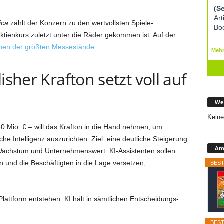
ica
zählt der Konzern zu den wertvollsten Spiele-
ienkurs zuletzt unter die Räder gekommen ist. Auf der
nen der größten Messestände
.
isher Krafton setzt voll auf
We
Keine
 Mio. € – will das Krafton in die Hand nehmen, um
che Intelligenz auszurichten. Ziel: eine deutliche Steigerung
Ama
 Wachstum und Unternehmenswert. KI-Assistenten sollen
und die Beschäftigten in die Lage versetzen,
BEST
.
-Plattform entstehen: KI hält in sämtlichen Entscheidungs-
BEST