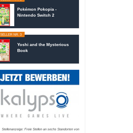
Pokémon Pokopia -
Nintendo Switch 2
SELLER NR. 3
Yoshi and the Mysterious
Book
Stellenanzeige: Freie Stellen an sechs Standorten von