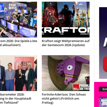
m 2026: Die Spiele-Liste
Krafton zeigt Weltpremieren auf
d aktualisiert)
der Gamescom 2026 (Update)
Sch
barometer 2026:
Fortnite-Aderlass: Den Schuss
ng in der Hauptstadt
nicht gehört (Fröhlich am
m Tiefstand“
Freitag)