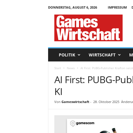
DONNERSTAG, AUGUST 6, 2026
IMPRESSUM
G
a
m
e
s
W
i
POLITIK
WIRTSCHAFT
M
r
t
Start
News
AI First: PUBG-Publisher Krafton setzt
s
AI First: PUBG-Publ
c
h
KI
a
f
t
Von
Gameswirtschaft
-
28. Oktober 2025
Änderun
.
d
e