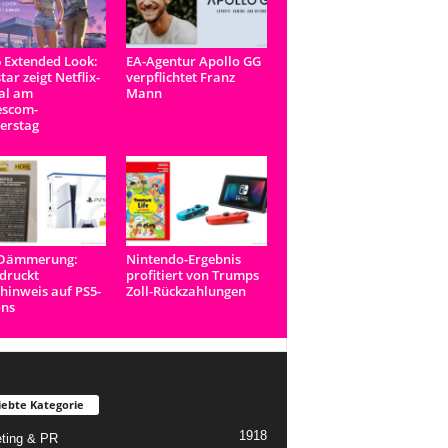
 Extended Look:
EA-Agentur Apollo GG
tar zeigt Netflix-
verpflichtet Franz
al am
Mann
scom-
erstag
-Dämmerung:
Nintendo-Ergebnis
druckt
profitiert von Trumps
inweis auf PS5-
Zoll-Rückzahlungen
ons
iebte Kategorie
1918
ting & PR