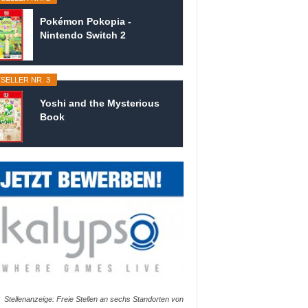
Pokémon Pokopia -
Nintendo Switch 2
SELLER NR. 3
Yoshi and the Mysterious
Book
Stellenanzeige: Freie Stellen an sechs Standorten von