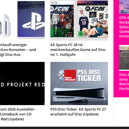
GTA 6
Rocks
Speci
Game
Donn
erkauft weniger
EA Sports FC 26 ist
ation-Konsolen – und
meistverkauftes Game auf Disc
igt Disc-Aus
im 1. Halbjahr
Disc
Sony 
Warnh
Kart
om 2026 Aussteller-
PS5 Disc-Ticker: EA Sports FC 27
: Comeback von CD
erscheint auf Disc (Update)
 Red (Update)