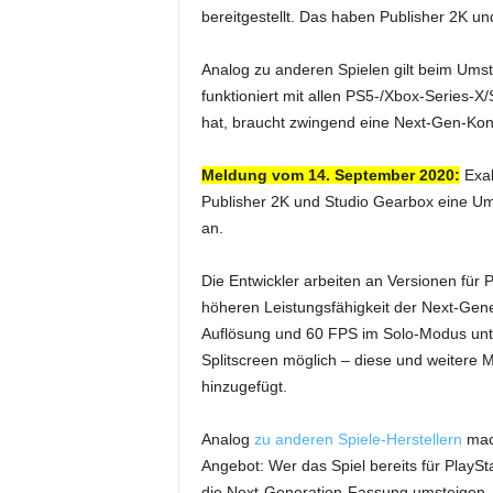
bereitgestellt. Das haben Publisher 2K u
Analog zu anderen Spielen gilt beim Umst
funktioniert mit allen PS5-/Xbox-Series-
hat, braucht zwingend eine Next-Gen-Ko
Meldung vom 14. September 2020:
Exak
Publisher 2K und Studio Gearbox eine Um
an.
Die Entwickler arbeiten an Versionen für 
höheren Leistungsfähigkeit der Next-Gene
Auflösung und 60 FPS im Solo-Modus unte
Splitscreen möglich – diese und weitere 
hinzugefügt.
Analog
zu anderen Spiele-Herstellern
mac
Angebot: Wer das Spiel bereits für PlayS
die Next-Generation-Fassung umsteigen 