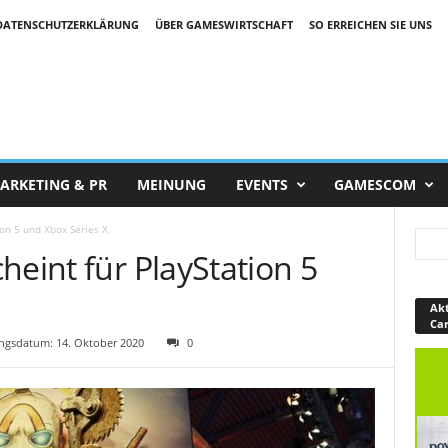
DATENSCHUTZERKLÄRUNG
ÜBER GAMESWIRTSCHAFT
SO ERREICHEN SIE UNS
ARKETING & PR
MEINUNG
EVENTS
GAMESCOM
ion 5 und Xbox Series X
heint für PlayStation 5
Akt
Ca
gsdatum: 14. Oktober 2020
0