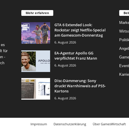
Mehr erfahren
Bel
Marke
GTA 6 Extended Look:
Rockstar zeigt Netflix-Special
Wirts
am Gamescom-Donnerstag
Politi
6. August 2026
 es
Angeb
t für
EA-Agentur Apollo GG
on -
Game
verpflichtet Franz Mann
rch
6. August 2026
Event
Karrie
Disc-Dämmerung: Sony
druckt Warnhinweis auf PS5-
Kartons
6. August 2026
Impressum
Datenschutzerklärung
Über GamesWirtschaft