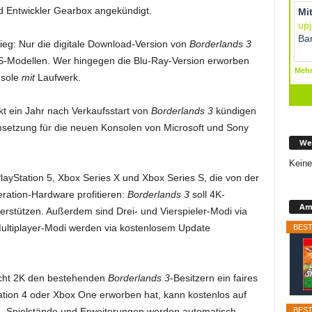
nd Entwickler Gearbox angekündigt.
ieg: Nur die digitale Download-Version von
Borderlands 3
X/S-Modellen. Wer hingegen die Blu-Ray-Version erworben
nsole
mit
Laufwerk.
t ein Jahr nach Verkaufsstart von
Borderlands 3
kündigen
setzung für die neuen Konsolen von Microsoft und Sony
We
Keine
PlayStation 5, Xbox Series X und Xbox Series S, die von der
ration-Hardware profitieren:
Borderlands 3
soll 4K-
Ama
rstützen. Außerdem sind Drei- und Vierspieler-Modi via
Multiplayer-Modi werden via kostenlosem Update
BEST
ht 2K den bestehenden
Borderlands 3
-Besitzern ein faires
tation 4 oder Xbox One erworben hat, kann kostenlos auf
BEST
– Spielstände und Erweiterungen werden automatisch