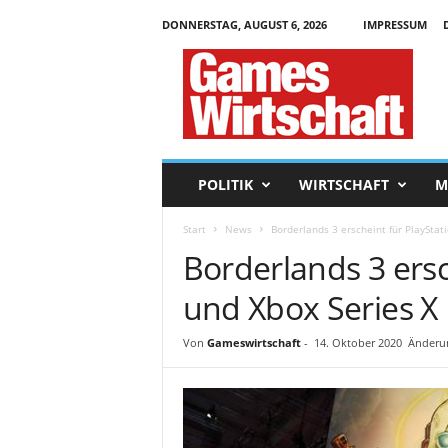
DONNERSTAG, AUGUST 6, 2026
IMPRESSUM
G
a
m
e
s
W
i
POLITIK
WIRTSCHAFT
M
r
t
Start
News
Borderlands 3 erscheint für PlayStat
s
Borderlands 3 ersc
c
h
und Xbox Series X
a
f
t
Von
Gameswirtschaft
-
14. Oktober 2020
Änderun
.
d
e