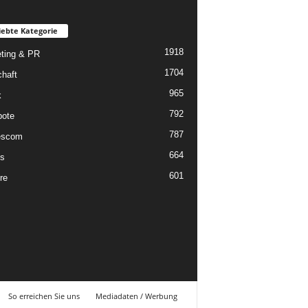
iebte Kategorie
1918
ting & PR
1704
chaft
965
k
792
ote
787
scom
664
s
601
re
So erreichen Sie uns
Mediadaten / Werbung