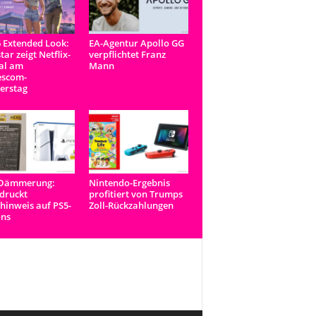
 Extended Look:
EA-Agentur Apollo GG
tar zeigt Netflix-
verpflichtet Franz
al am
Mann
scom-
erstag
-Dämmerung:
Nintendo-Ergebnis
druckt
profitiert von Trumps
inweis auf PS5-
Zoll-Rückzahlungen
ons