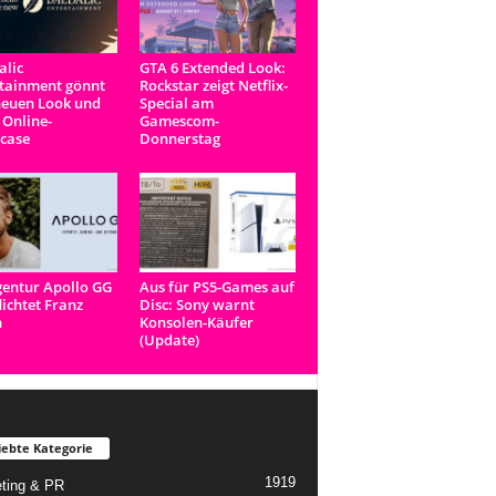
lic
GTA 6 Extended Look:
tainment gönnt
Rockstar zeigt Netflix-
neuen Look und
Special am
 Online-
Gamescom-
case
Donnerstag
entur Apollo GG
Aus für PS5-Games auf
lichtet Franz
Disc: Sony warnt
n
Konsolen-Käufer
(Update)
iebte Kategorie
1919
ting & PR