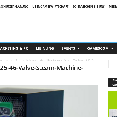
SCHUTZERKLÄRUNG
ÜBER GAMESWIRTSCHAFT
SO ERREICHEN SIE UNS
MEDI
ARKETING & PR
MEINUNG
EVENTS
GAMESCOM
am Freitag)
Froehlich-am-Freitag-2025-46-Valve-Steam-Machine-141125
025-46-Valve-Steam-Machine-
Akt
Ca