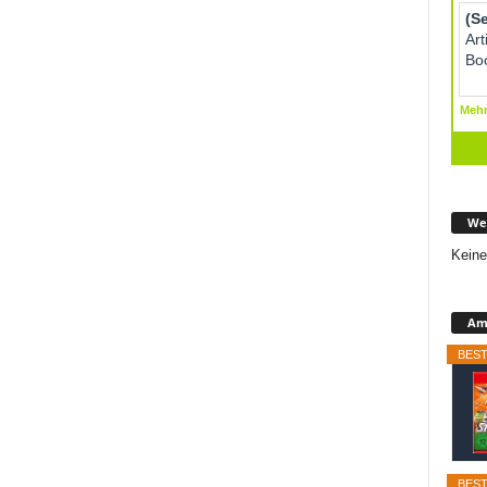
We
Keine
Ama
BEST
BEST