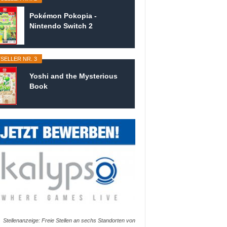
Pokémon Pokopia -
Nintendo Switch 2
SELLER NR. 3
Yoshi and the Mysterious
Book
Stellenanzeige: Freie Stellen an sechs Standorten von