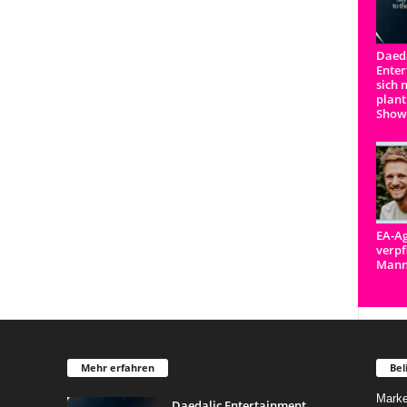
Daeda
Enter
sich 
plant
Show
EA-Ag
verpf
Man
Mehr erfahren
Bel
Marke
Daedalic Entertainment