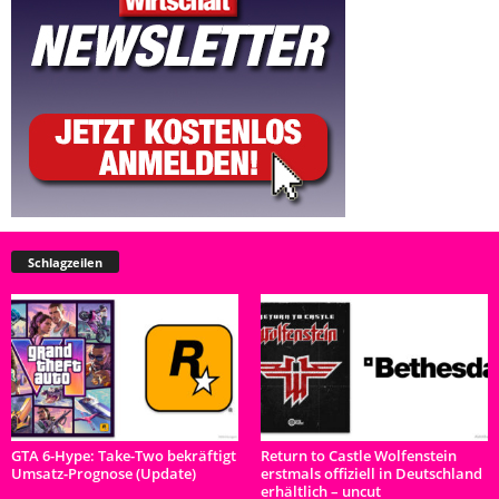
Schlagzeilen
GTA 6-Hype: Take-Two bekräftigt
Return to Castle Wolfenstein
Umsatz-Prognose (Update)
erstmals offiziell in Deutschland
erhältlich – uncut