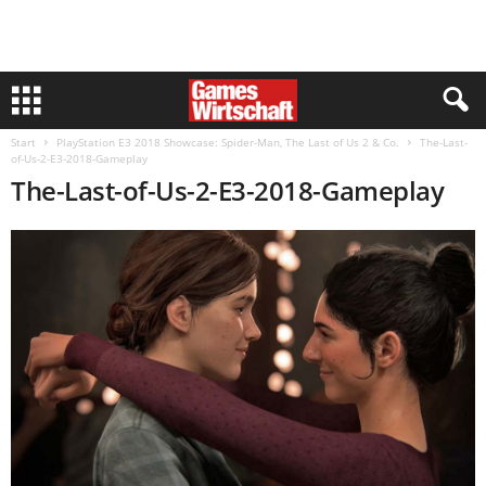
Start
PlayStation E3 2018 Showcase: Spider-Man, The Last of Us 2 & Co.
The-Last-
of-Us-2-E3-2018-Gameplay
The-Last-of-Us-2-E3-2018-Gameplay