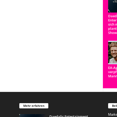
Daeda
Enter
sich 
plant
Show
EA-Ag
verpf
Man
Mehr erfahren
Bel
Marke
Daedalic Entertainment