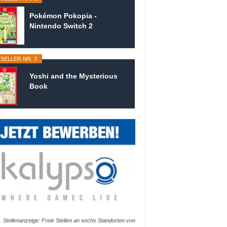
Pokémon Pokopia -
Nintendo Switch 2
SELLER NR. 3
Yoshi and the Mysterious
Book
Stellenanzeige: Freie Stellen an sechs Standorten von