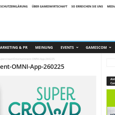
SCHUTZERKLÄRUNG
ÜBER GAMESWIRTSCHAFT
SO ERREICHEN SIE UNS
MEDI
ARKETING & PR
MEINUNG
EVENTS
GAMESCOM
upercrowd-Entertainment-OMNI-App-260225
ment-OMNI-App-260225
Akt
Ca