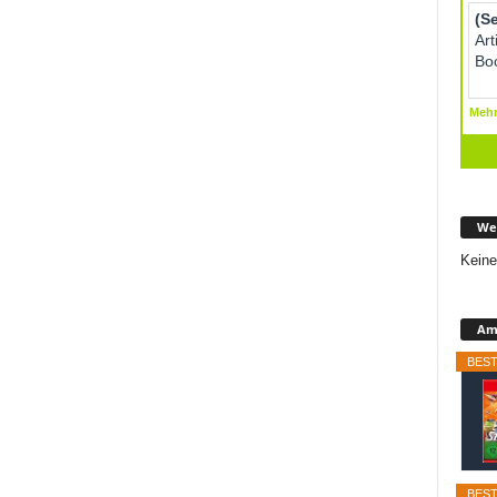
We
Keine
Ama
BEST
BEST