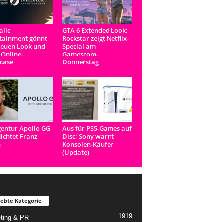
lic
GTA 6 Extended Look:
tainment gönnt
Rockstar zeigt Netflix-
neuen Look und
Special am
 Online-
Gamescom-
case
Donnerstag
entur Apollo GG
Aus für PS5-Games auf
lichtet Franz
Disc: Sony warnt
n
Konsolen-Käufer
(Update)
iebte Kategorie
1919
ting & PR