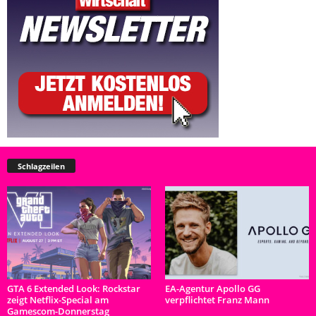
Schlagzeilen
GTA 6 Extended Look: Rockstar
EA-Agentur Apollo GG
zeigt Netflix-Special am
verpflichtet Franz Mann
Gamescom-Donnerstag