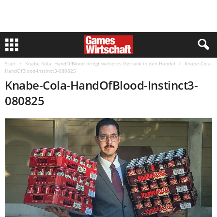
Start
Knabe Kola: HandOfBlood bringt weiteres Getränk in den Handel
Knabe-Cola-
HandOfBlood-Instinct3-080825
Knabe-Cola-HandOfBlood-Instinct3-
080825