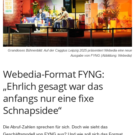
Grandioses Bühnenbild: Auf der Caggtus Leipzig 2025 präsentiert Webedia eine neue
Ausgabe von FYNG (Abbildung: Webedia)
Webedia-Format FYNG:
„Ehrlich gesagt war das
anfangs nur eine fixe
Schnapsidee“
Die Abruf-Zahlen sprechen für sich. Doch wie sieht das
Geschäftsmodell von FYNG aus? Und wie soll sich das Format