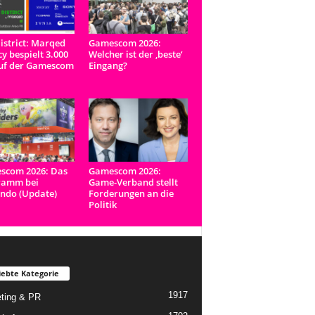
istrict: Marqed
Gamescom 2026:
y bespielt 3.000
Welcher ist der ‚beste‘
uf der Gamescom
Eingang?
scom 2026: Das
Gamescom 2026:
ramm bei
Game-Verband stellt
ndo (Update)
Forderungen an die
Politik
iebte Kategorie
1917
ting & PR