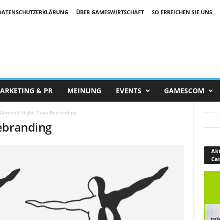
DATENSCHUTZERKLÄRUNG
ÜBER GAMESWIRTSCHAFT
SO ERREICHEN SIE UNS
ARKETING & PR
MEINUNG
EVENTS
GAMESCOM
Aerosoft-Flight-Move-Rebranding
ebranding
Akt
Ca