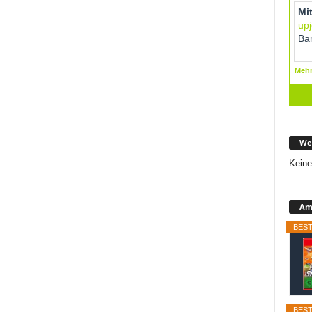
We
Keine
Ama
BEST
BEST