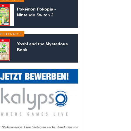
Pokémon Pokopia -
Nintendo Switch 2
SELLER NR. 3
Yoshi and the Mysterious
Book
Stellenanzeige: Freie Stellen an sechs Standorten von