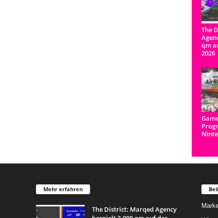
The D
Agenc
qm a
2026
Game
Prog
Ninte
Mehr erfahren
Bel
Marke
The District: Marqed Agency