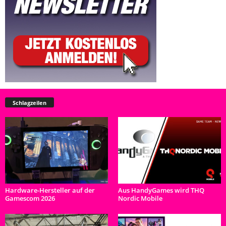
Schlagzeilen
Hardware-Hersteller auf der
Aus HandyGames wird THQ
Gamescom 2026
Nordic Mobile