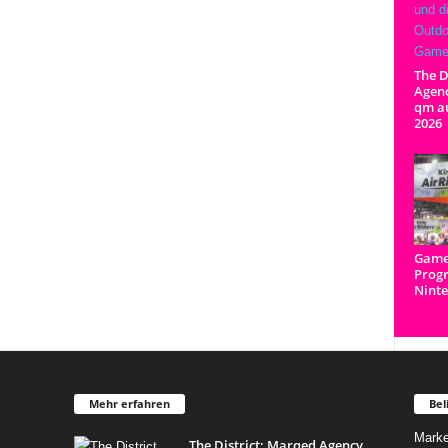
The D
Agenc
qm a
2026
Game
Prog
Ninte
Mehr erfahren
Bel
Marke
The District: Marqed Agency