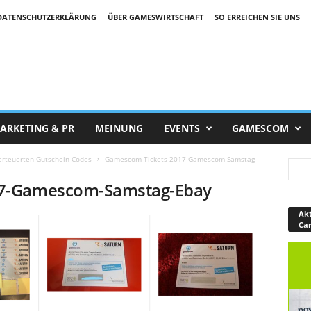
DATENSCHUTZERKLÄRUNG
ÜBER GAMESWIRTSCHAFT
SO ERREICHEN SIE UNS
ARKETING & PR
MEINUNG
EVENTS
GAMESCOM
erteuerten Gutschein-Codes
Gamescom-Tickets-2017-Gamescom-Samstag-
7-Gamescom-Samstag-Ebay
Akt
Ca