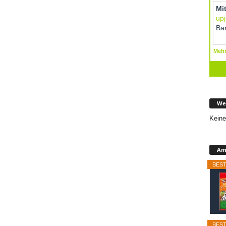
We
Keine
Ama
BEST
BEST