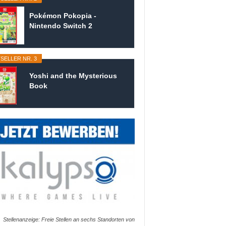
Pokémon Pokopia -
Nintendo Switch 2
SELLER NR. 3
Yoshi and the Mysterious
Book
Stellenanzeige: Freie Stellen an sechs Standorten von