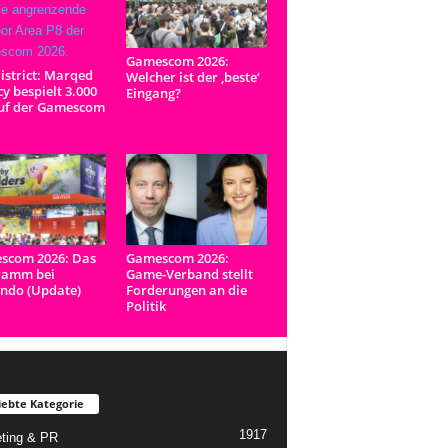
Gamescom 2026:
istrict: Marqed
Welcher ist der ‚beste‘
y bespielt 3.000
Eingang?
uf der Gamescom
scom 2026: Das
Gamescom 2026:
ramm bei
Game-Verband stellt
ndo (Update)
Forderungen an die
Politik
iebte Kategorie
1917
ting & PR