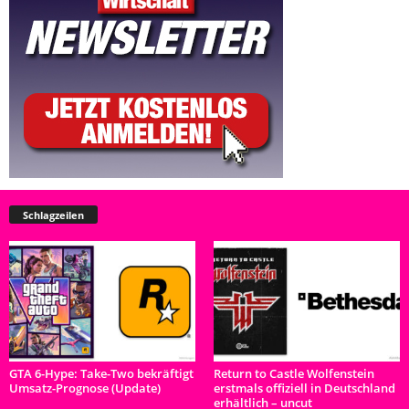
Schlagzeilen
GTA 6-Hype: Take-Two bekräftigt
Return to Castle Wolfenstein
Umsatz-Prognose (Update)
erstmals offiziell in Deutschland
erhältlich – uncut