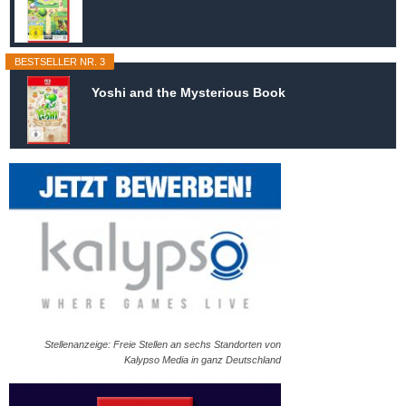
BESTSELLER NR. 3
Yoshi and the Mysterious Book
Stellenanzeige: Freie Stellen an sechs Standorten von
Kalypso Media in ganz Deutschland