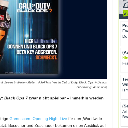
 diesen limitierten Müllermilch-Flaschen im Call of Duty. Black Ops 7-Design
(Abbildung: Activision)
ty: Black Ops 7
zwar nicht spielbar – immerhin werden
strige
Gamescom: Opening Night Live
für den ‚Worldwide
tzt: Besucher und Zuschauer bekamen einen Ausblick auf