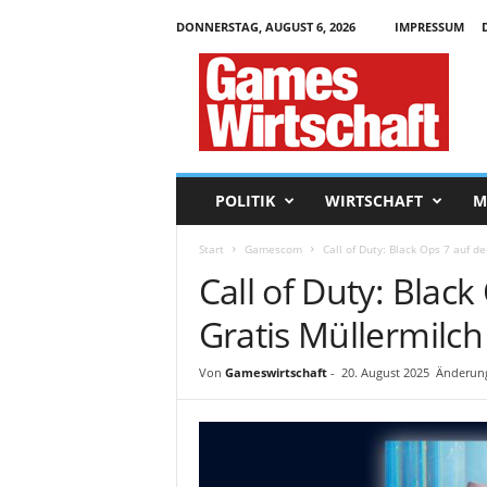
DONNERSTAG, AUGUST 6, 2026
IMPRESSUM
G
a
m
e
s
W
i
POLITIK
WIRTSCHAFT
M
r
t
Start
Gamescom
Call of Duty: Black Ops 7 auf d
s
Call of Duty: Blac
c
h
Gratis Müllermilch 
a
f
t
Von
Gameswirtschaft
-
20. August 2025
Änderung
.
d
e