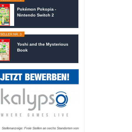
Pokémon Pokopia -
Nintendo Switch 2
SELLER NR. 3
Yoshi and the Mysterious
Book
Stellenanzeige: Freie Stellen an sechs Standorten von