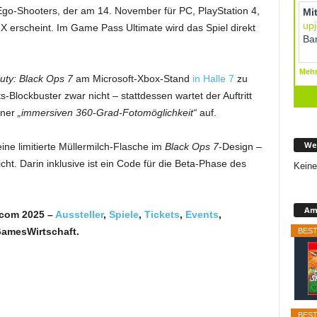
Ego-Shooters, der am 14. November für PC, PlayStation 4,
X erscheint. Im Game Pass Ultimate wird das Spiel direkt
Duty: Black Ops 7
am Microsoft-Xbox-Stand
in Halle 7
zu
s-Blockbuster zwar nicht – stattdessen wartet der Auftritt
iner
„immersiven 360-Grad-Fotomöglichkeit“
auf.
We
ne limitierte Müllermilch-Flasche im
Black Ops 7
-Design –
ht. Darin inklusive ist ein Code für die Beta-Phase des
Keine
Ama
scom 2025 –
Aussteller
,
Spiele
,
Tickets
,
Events
,
GamesWirtschaft.
BEST
BEST