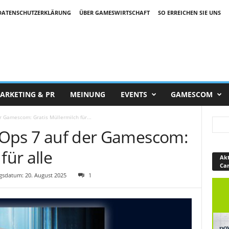
DATENSCHUTZERKLÄRUNG
ÜBER GAMESWIRTSCHAFT
SO ERREICHEN SIE UNS
ARKETING & PR
MEINUNG
EVENTS
GAMESCOM
er Gamescom: Gratis Müllermilch für...
k Ops 7 auf der Gamescom:
für alle
Akt
Ca
sdatum: 20. August 2025
1