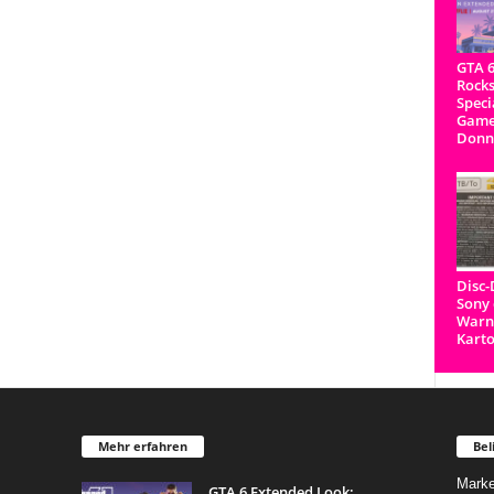
GTA 6
Rocks
Speci
Game
Donn
Disc
Sony 
Warnh
Kart
Mehr erfahren
Bel
Marke
GTA 6 Extended Look: