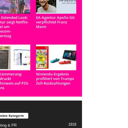
 Extended Look:
EA-Agentur Apollo GG
tar zeigt Netflix-
verpflichtet Franz
al am
Mann
scom-
erstag
-Dämmerung:
Nintendo-Ergebnis
druckt
profitiert von Trumps
inweis auf PS5-
Zoll-Rückzahlungen
ons
iebte Kategorie
1918
ting & PR