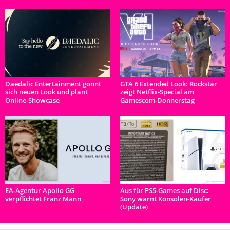
Daedalic Entertainment gönnt
GTA 6 Extended Look: Rockstar
sich neuen Look und plant
zeigt Netflix-Special am
Online-Showcase
Gamescom-Donnerstag
EA-Agentur Apollo GG
Aus für PS5-Games auf Disc:
verpflichtet Franz Mann
Sony warnt Konsolen-Käufer
(Update)