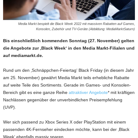
Media Markt bespielt die Black Week 2022 mit massiven Rabatten auf Games,
Konsolen, Zubehör und TV-Geräte (Abbildung: MediaMarktSaturn)
Bis einschließlich kommenden Sonntag (27. November) gelten
die Angebote zur ‚Black Week‘ in den Media Markt-Filialen und
auf mediamarkt.de.
Rund um den ‚Schnäppchen-Feiertag‘ Black Friday (in diesem Jahr
am 25. November) gewährt Media Markt teils erhebliche Rabatte
auf weite Teile des Sortiments. Gerade im Games- und Konsolen-
Bereich gibt es eine ganze Reihe
attraktiver Angebote
* mit kräftigen
Nachlässen gegenüber der unverbindlichen Preisempfehlung
(UVP).
Wer sich passend zu Xbox Series X oder PlayStation mit einem
passenden 4K-Fernseher eindecken möchte, kann bei der ‚Black
Week‘ ebenfalls massiv sparen.