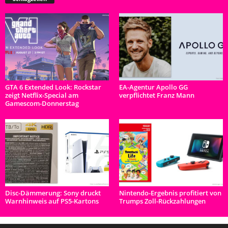
GTA 6 Extended Look: Rockstar
EA-Agentur Apollo GG
zeigt Netflix-Special am
verpflichtet Franz Mann
Gamescom-Donnerstag
Disc-Dämmerung: Sony druckt
Nintendo-Ergebnis profitiert von
Warnhinweis auf PS5-Kartons
Trumps Zoll-Rückzahlungen