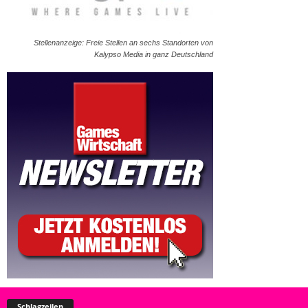
Stellenanzeige: Freie Stellen an sechs Standorten von
Kalypso Media in ganz Deutschland
Schlagzeilen