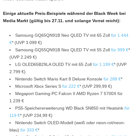
Einige aktuelle Preis-Beispiele während der Black Week bei
Media Markt (gültig bis 27.11. und solange Vorrat reicht):
Samsung GQ65QN91B Neo QLED TV mit 65 Zoll
für 1.444
€
* (UVP 3.099 €)
Samsung GQ55QN91B Neo QLED TV mit 55 Zoll
für 999 €
*
(UVP 2.249 €)
LG OLED65B29LA OLED TV mit 65 Zoll
für 1.199 €
* (UVP
2.799 €)
Nintendo Switch Mario Kart 8 Deluxe Konsole
für 288 €
*
Microsoft Xbox Series S
für 222 €
* (UVP 299,99 €)
Megaport Gaming-PC Falcon II AMD Ryzen 7 5700X für
1.239 €
PS5-Speichererweiterung WD Black SN850 mit Heatsink
für
119 €
* (UVP 234,99 €)
Nintendo Switch OLED-Modell (weiß oder neon-rot/neon-
blau)
für 333 €
*