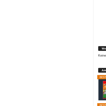
We
Keine
Ama
BEST
BEST