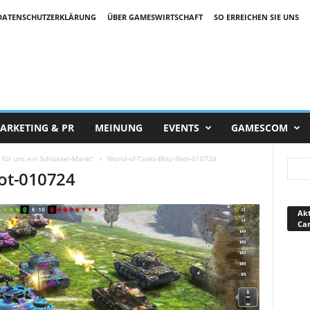
DATENSCHUTZERKLÄRUNG
ÜBER GAMESWIRTSCHAFT
SO ERREICHEN SIE UNS
ARKETING & PR
MEINUNG
EVENTS
GAMESCOM
 für uns ein Schlüssel-Markt“
World-of-Tanks-Blitz-Shot-010724
hot-010724
Akt
Ca