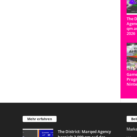
The D
Agenc
qm a
2026
Game
Prog
Ninte
Mehr erfahren
Bel
Marke
The District: Marqed Agency