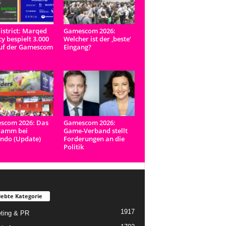
istrict: Marqed
Gamescom 2026:
y bespielt 3.000
Welcher ist der ‚beste‘
uf der Gamescom
Eingang?
scom 2026: Das
Gamescom 2026:
ramm bei
Game-Verband stellt
ndo (Update)
Forderungen an die
Politik
iebte Kategorie
1917
ting & PR