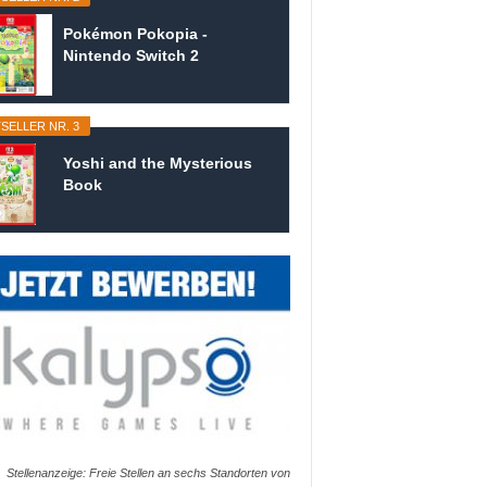
Pokémon Pokopia -
Nintendo Switch 2
SELLER NR. 3
Yoshi and the Mysterious
Book
Stellenanzeige: Freie Stellen an sechs Standorten von