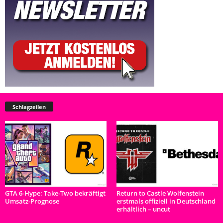
Schlagzeilen
GTA 6-Hype: Take-Two bekräftigt
Return to Castle Wolfenstein
Umsatz-Prognose
erstmals offiziell in Deutschland
erhältlich – uncut