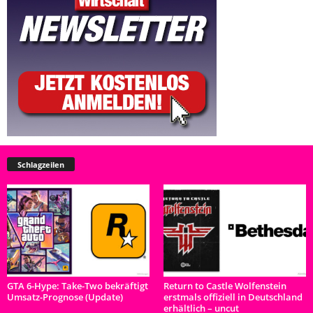
Schlagzeilen
GTA 6-Hype: Take-Two bekräftigt
Return to Castle Wolfenstein
Umsatz-Prognose (Update)
erstmals offiziell in Deutschland
erhältlich – uncut