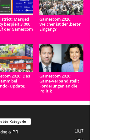
istrict: Marqed
Gamescom 2026:
y bespielt 3.000
Welcher ist der ‚beste‘
uf der Gamescom
Eingang?
scom 2026: Das
Gamescom 2026:
ramm bei
Game-Verband stellt
ndo (Update)
Forderungen an die
Politik
iebte Kategorie
1917
ting & PR