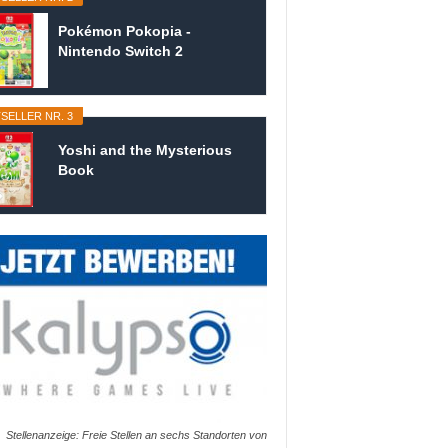
Pokémon Pokopia -
Nintendo Switch 2
SELLER NR. 3
Yoshi and the Mysterious
Book
Stellenanzeige: Freie Stellen an sechs Standorten von