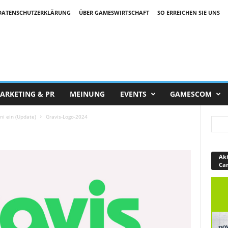
DATENSCHUTZERKLÄRUNG
ÜBER GAMESWIRTSCHAFT
SO ERREICHEN SIE UNS
ARKETING & PR
MEINUNG
EVENTS
GAMESCOM
ni ein (Update)
Gravis-Logo-2024
Akt
Ca