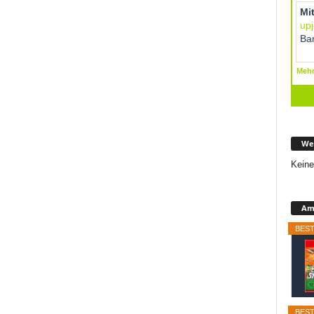
We
Keine
Ama
BEST
BEST