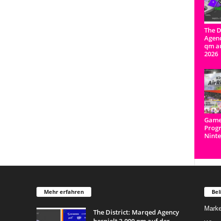
The D
Agenc
qm a
2026
Game
Prog
Ninte
Mehr erfahren
Bel
Marke
The District: Marqed Agency