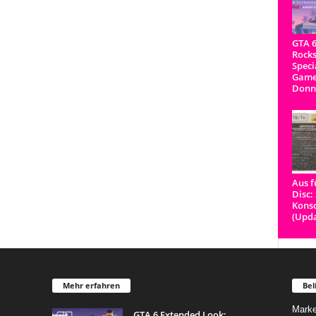
GTA 6
Rocks
Speci
Game
Donn
Aus f
Disc:
Konso
(Upda
Mehr erfahren
Bel
Marke
GTA 6 Extended Look: