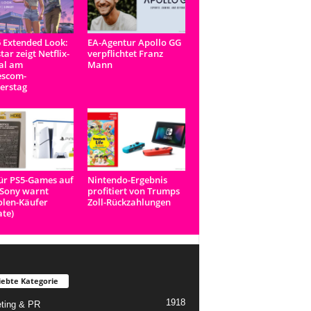
 Extended Look:
EA-Agentur Apollo GG
tar zeigt Netflix-
verpflichtet Franz
al am
Mann
scom-
erstag
ür PS5-Games auf
Nintendo-Ergebnis
 Sony warnt
profitiert von Trumps
len-Käufer
Zoll-Rückzahlungen
te)
iebte Kategorie
1918
ting & PR