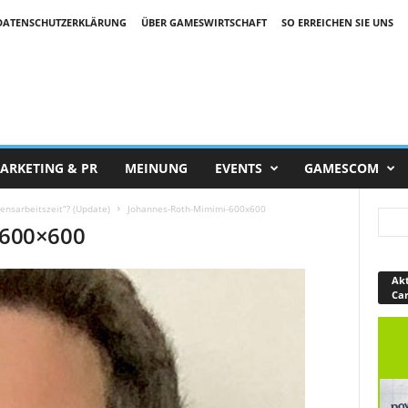
DATENSCHUTZERKLÄRUNG
ÜBER GAMESWIRTSCHAFT
SO ERREICHEN SIE UNS
ARKETING & PR
MEINUNG
EVENTS
GAMESCOM
ensarbeitszeit“? (Update)
Johannes-Roth-Mimimi-600x600
-600×600
Akt
Ca