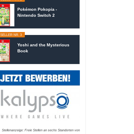
Pokémon Pokopia -
Nintendo Switch 2
SELLER NR. 3
Yoshi and the Mysterious
Book
Stellenanzeige: Freie Stellen an sechs Standorten von