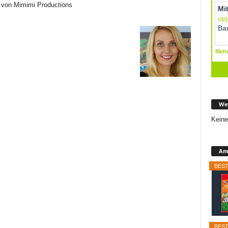
 von Mimimi Productions
We
Keine
Ama
BEST
BEST