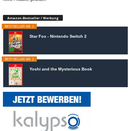
Amazon-Bestseller / Werbung
BESTSELLER NR. 1
Star Fox - Nintendo Switch 2
BESTSELLER NR. 2
Yoshi and the Mysterious Book