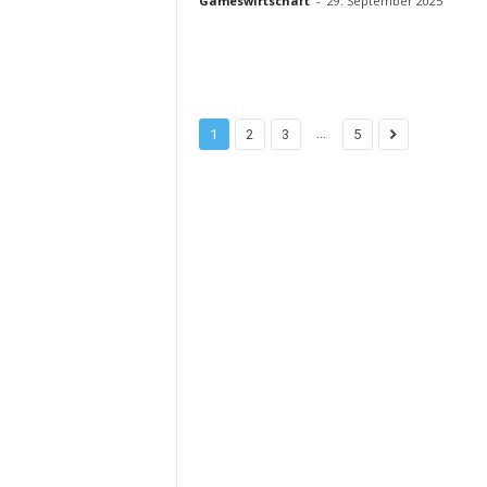
Gameswirtschaft
-
29. September 2025
...
1
2
3
5