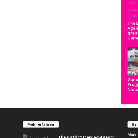
The D
Agenc
qm a
Game
Game
Prog
Nint
Mehr erfahren
Bel
Marke
The District: Marqed Agency