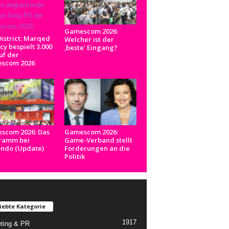
Gamescom 2026:
istrict: Marqed
Welcher ist der
y bespielt 3.000
‚beste‘ Eingang?
uf der
scom 2026
scom 2026: Das
Gamescom 2026:
ramm bei
Game-Verband stellt
endo (Update)
Forderungen an die
Politik
iebte Kategorie
1917
ting & PR