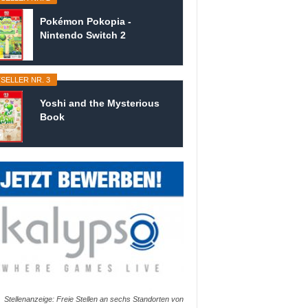
Pokémon Pokopia -
Nintendo Switch 2
SELLER NR. 3
Yoshi and the Mysterious
Book
Stellenanzeige: Freie Stellen an sechs Standorten von