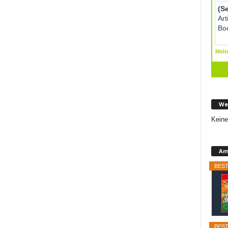
We
Keine
Am
BEST
BEST