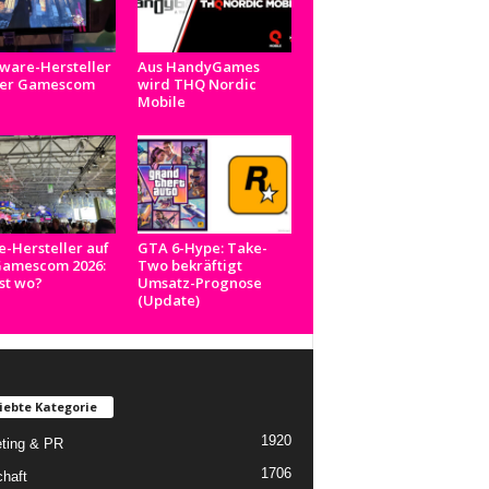
ware-Hersteller
Aus HandyGames
der Gamescom
wird THQ Nordic
Mobile
e-Hersteller auf
GTA 6-Hype: Take-
Gamescom 2026:
Two bekräftigt
st wo?
Umsatz-Prognose
(Update)
iebte Kategorie
1920
ting & PR
1706
chaft