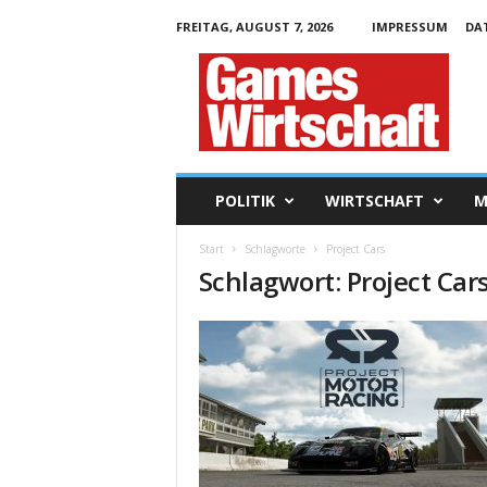
FREITAG, AUGUST 7, 2026
IMPRESSUM
DA
G
a
m
e
s
W
i
POLITIK
WIRTSCHAFT
M
r
t
Start
Schlagworte
Project Cars
s
Schlagwort: Project Car
c
h
a
f
t
.
d
e