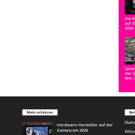
Hard
auf 
2026
Spiel
der 
Wer i
Mehr erfahren
Bel
Marke
Hardware-Hersteller auf der
Gamescom 2026
Wirts