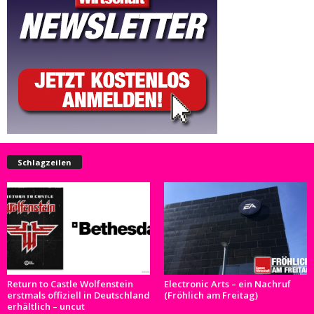
Schlagzeilen
Return to Castle Wolfenstein
Electronic Arts – ein Nachruf
erstmals offiziell in Deutschland
(Fröhlich am Freitag)
erhältlich – uncut